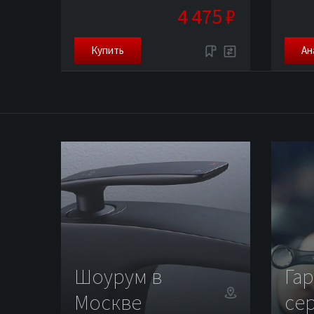
4 475 ₽
Купить
Ан
Шоурум в
Га
Москве
се