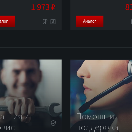
1 973 ₽
8
алог
Аналог
рантия и
Помощь и
рвис
поддержка