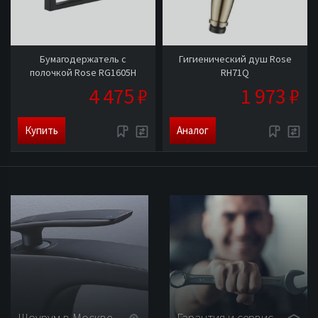
Бумагодержатель с
Гигиенический душ Rose
полочкой Rose RG1605H
RH71Q
4 475 ₽
1 973 ₽
Купить
Аналог
Шоурум в Москве
Гарантия и сервис