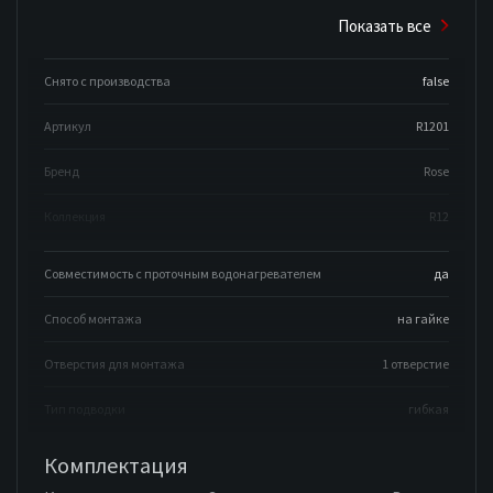
Показать все
Снято с производства
false
Артикул
R1201
Бренд
Rose
Коллекция
R12
Совместимость с проточным водонагревателем
да
Способ монтажа
на гайке
Отверстия для монтажа
1 отверстие
Тип подводки
гибкая
Комплектация