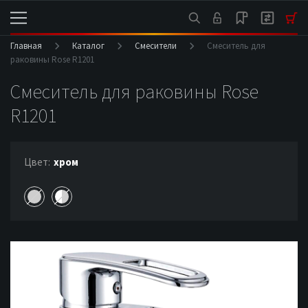
Главная
Каталог
Смесители
Смеситель для
раковины Rose R1201
Смеситель для раковины Rose
R1201
Цвет:
хром