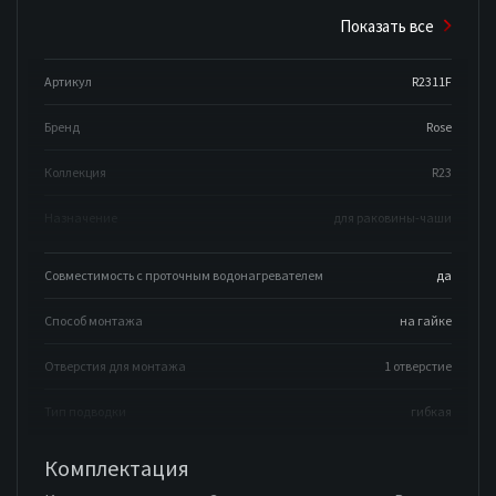
Показать все
Артикул
R2311F
Бренд
Rose
Коллекция
R23
Назначение
для раковины-чаши
Совместимость с проточным водонагревателем
да
Способ монтажа
на гайке
Отверстия для монтажа
1 отверстие
Тип подводки
гибкая
Комплектация