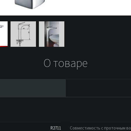
О товаре
R2711
Совместимость с проточным в