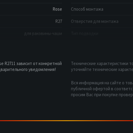
Rose
Способ монтажа
R27
Отверстия для монтажа
для раковины-чаши
Тип подводки
e R2711 зависит от конкретной
Технические характеристики то
дварительного уведомления!
уточняйте технические характе
Вся информация на сайте о тов
публичной офертой в соответст
просим Вас при покупке прове