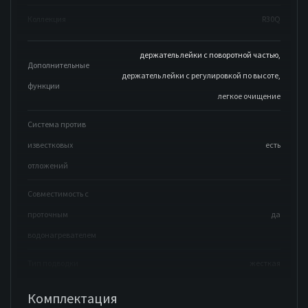
Коллекция
R30Q
держатель лейки с поворотной частью,
Дополнительные
держатель лейки с регулировкой по высоте,
функции
легкое очищение
Система против
известковых
есть
отложений
Совместимость с
проточным
да
водонагревателем
Тип подводки
жесткая
Комплектация