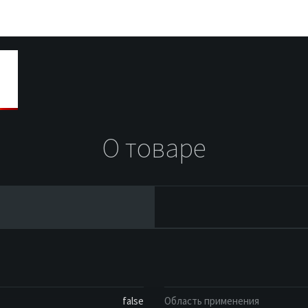
О товаре
false
Область применения