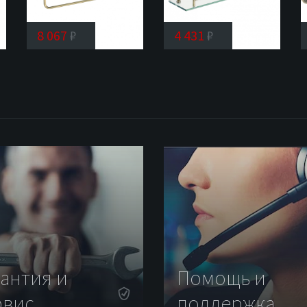
8 067
₽
4 431
₽
Полка
Полка
металлическая
стеклянная
Rose
Rose
RG1008Q
RG1019Q
рантия и
Помощь и
рвис
поддержка