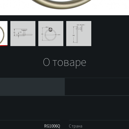
О товаре
RG1006Q
Страна