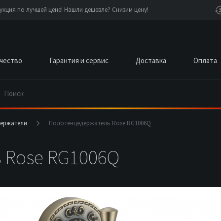
сантехники Rose и Shevanik
чество
Гарантия и сервис
Доставка
Оплата
ержатели
Полотенцедержатель Rose RG1006Q
 Rose RG1006Q