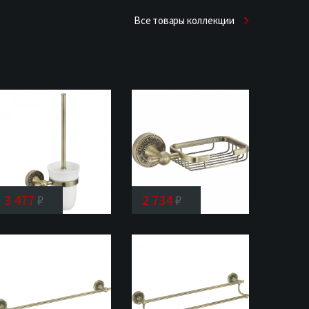
Все товары коллекции
3 477
₽
2 734
₽
Ершик
Мыльница
Rose
Rose
RG1000Q
RG1004Q