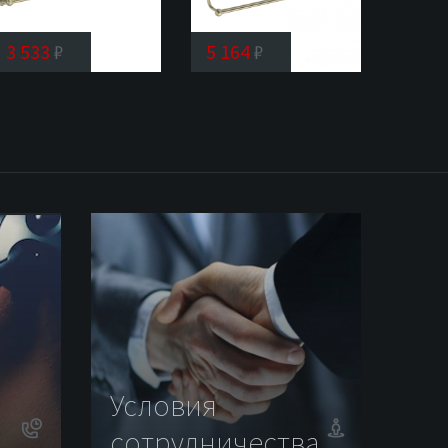
3 533
₽
5 164
₽
Полотенцедержатель
Полотенцедержатель
Rose
Rose
RG1017Q
RG1027Q
Условия
сотрудничества