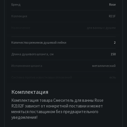
Бренд
Rose
Коллекция
R21F
Назначение
для ванны с душем
Количество режимов душевой лейки
2
Длина душевого шланга, см
150
Исполнение шланга
металлический
Система против известковых отложений
есть
Комплектация
Комплектация товара Смеситель для ванны Rose
R2102F зависит от конкретной поставки и может
меняться поставщиком без предварительного
уведомления!