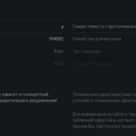
y
Совместимость с проточным в
R0436Q
Отверстия для монтажа
Rose
Тип подводки
R04Q
Стандарт подводки
 зависит от конкретной
Технические характеристики то
дварительного уведомления!
уточняйте технические характе
Вся информация на сайте о тов
публичной офертой в соответст
просим Вас при покупке прове