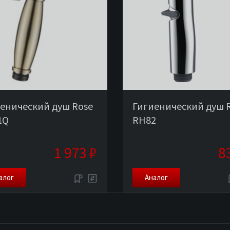
енический душ Rose
Гигиенический душ 
1Q
RH82
1 973 ₽
8
алог
Аналог