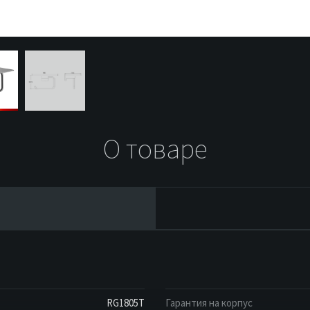
О товаре
RG1805T
Гарантия на корпус