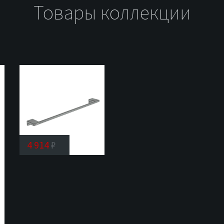
Товары коллекции
4 914
₽
Прямой
полотенцедержатель
Rose
RG1817T