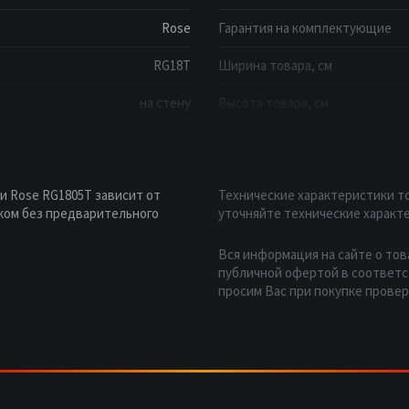
Rose
Гарантия на комплектующие
RG18T
Ширина товара, см
на стену
Высота товара, см
и Rose RG1805T зависит от
Технические характеристики то
ком без предварительного
уточняйте технические характе
Вся информация на сайте о тов
публичной офертой в соответст
просим Вас при покупке прове