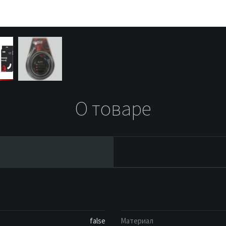
О товаре
false
Материал