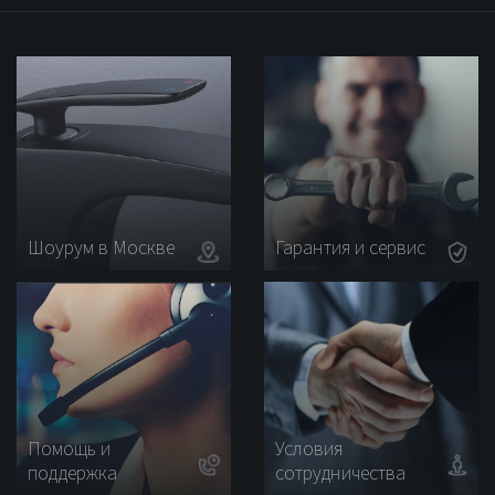
Rose
душем
R0101
Rose
R0105
Шоурум в Москве
Гарантия и сервис
Помощь и
Условия
поддержка
сотрудничества