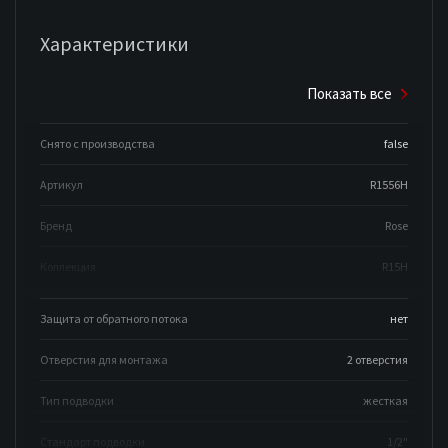
Характеристики
Показать все
Снято с производства
false
Артикул
R1556H
Бренд
Rose
Коллекция
R15H
Защита от обратного потока
нет
Отверстия для монтажа
2 отверстия
Тип подводки
жесткая
Стандарт подводки
1/2"