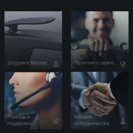
с
гигиеническим
душем
Rose
R1305F
Шоурум в Москве
Гарантия и сервис
Помощь и
Условия
поддержка
сотрудничества