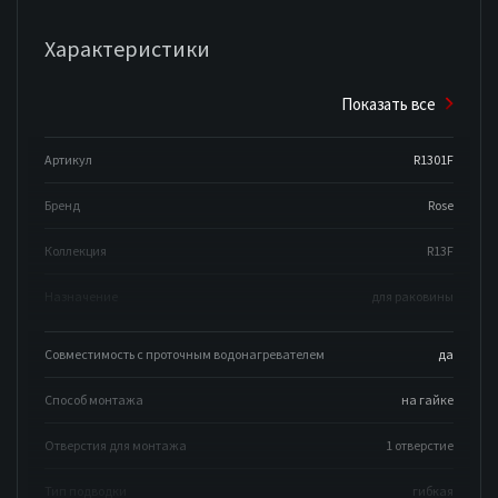
Характеристики
Показать все
Артикул
R1301F
Бренд
Rose
Коллекция
R13F
Назначение
для раковины
Совместимость с проточным водонагревателем
да
Способ монтажа
на гайке
Отверстия для монтажа
1 отверстие
Тип подводки
гибкая