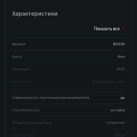
Характеристики
Показать все
Артикул
R1311H
Бренд
Rose
Коллекция
R13H
Назначение
для раковины-чаши
Совместимость с проточным водонагревателем
да
Способ монтажа
на гайке
Отверстия для монтажа
1 отверстие
Тип подводки
гибкая