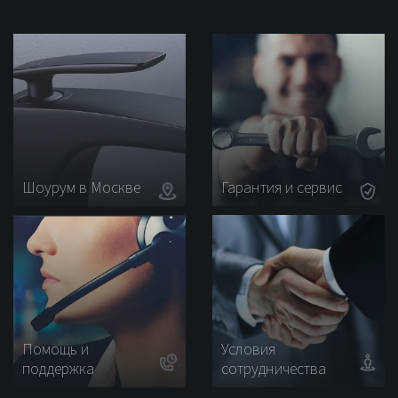
с
гигиеническим
душем
Rose
R1305H
Шоурум в Москве
Гарантия и сервис
Помощь и
Условия
поддержка
сотрудничества