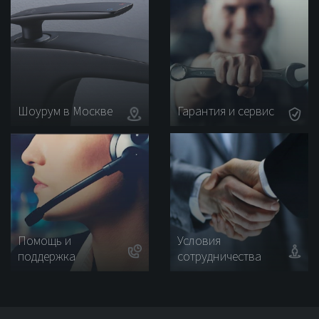
Rose
R1305
Шоурум в Москве
Гарантия и сервис
Помощь и
Условия
поддержка
сотрудничества