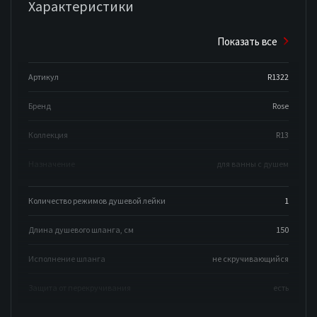
Характеристики
Показать все
Артикул
R1322
Бренд
Rose
Коллекция
R13
Назначение
для ванны с душем
Количество режимов душевой лейки
1
Длина душевого шланга, см
150
Исполнение шланга
не скручивающийся
Защита от перекручивания
есть