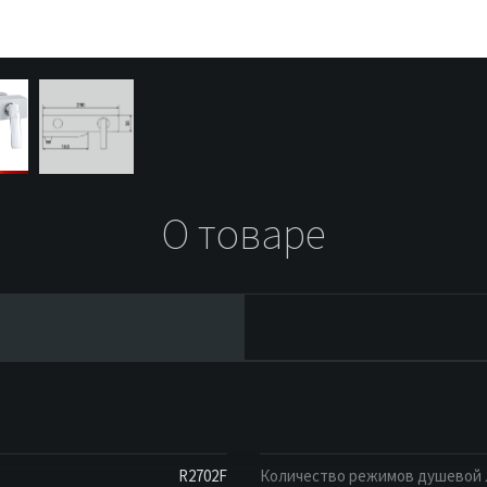
О товаре
R2702F
Количество режимов душевой 