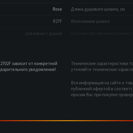
Rose
Длина душевого шланга, см
R27F
Исполнение шланга
для ванны с душем
Система против известковых 
2702F зависит от конкретной
Технические характеристики то
дварительного уведомления!
уточняйте технические характе
Вся информация на сайте о тов
публичной офертой в соответст
просим Вас при покупке прове