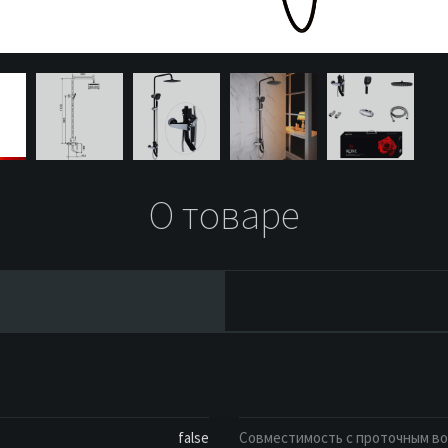
О товаре
false
Совместимость с проточным в