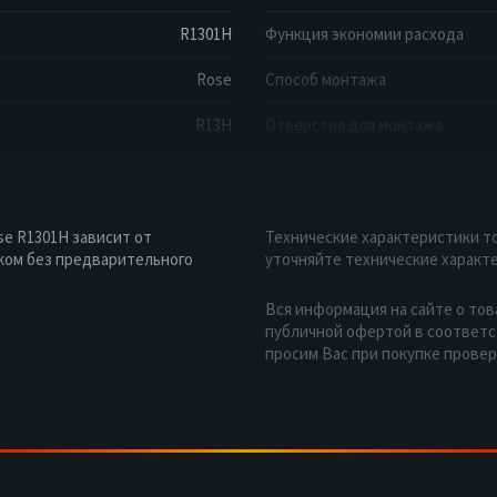
R1301H
Функция экономии расхода
Rose
Способ монтажа
R13H
Отверстия для монтажа
e R1301H зависит от
Технические характеристики то
ком без предварительного
уточняйте технические характе
Вся информация на сайте о тов
публичной офертой в соответст
просим Вас при покупке прове