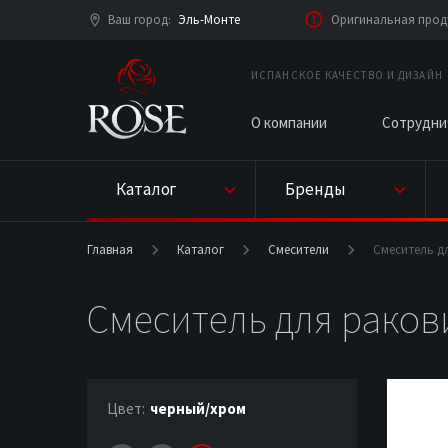
Ваш город
Эль-Монте
Оригинальная проду
:
ИСПАНСКОЕ КАЧЕСТВО И ДИЗАЙН
О компании
Сотрудни
Каталог
Бренды
Главная
Каталог
Смесители
Смеситель д
Смеситель для раков
Цвет:
черный/хром