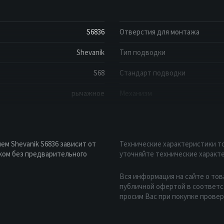
S6836
Отверстия для монтажа
Shevanik
Тип подводки
S68
Стандарт подводки
рычажное
Механизм
м Shevanik S6836 зависит от
Технические характеристики то
ком без предварительного
уточняйте технические характе
Вся информация на сайте о тов
публичной офертой в соответст
просим Вас при покупке прове