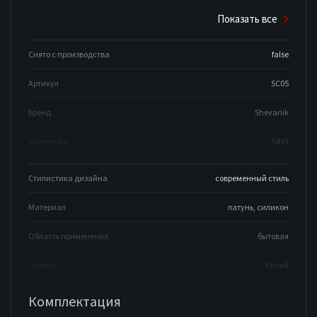
Показать все
Снято с производства
false
Артикул
SC05
Бренд
Shevanik
Коллекция
S443
Стилистика дизайна
современный стиль
Материал
латунь, силикон
Область применения
бытовая
Страна
Китай
Комплектация