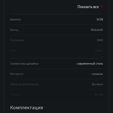
Показать все
Артикул
SC09
Бренд
Shevanik
Коллекция
S443
Цвет
серые
Стилистика дизайна
современный стиль
Материал
силикон
Область применения
бытовая
Страна
Китай
Комплектация