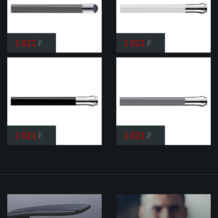
1 021
₽
1 021
₽
Гибкий
Излив
излив
Shevanik
Shevanik
SL01
SC09
1 021
₽
1 021
₽
Излив
Излив
Shevanik
Shevanik
SL03
SL09