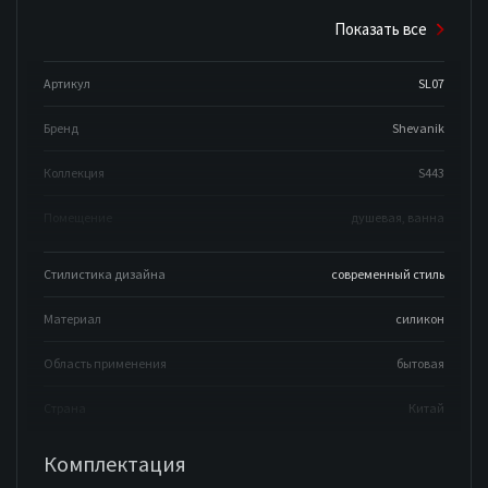
Показать все
Артикул
SL07
Бренд
Shevanik
Коллекция
S443
Помещение
душевая, ванна
Стилистика дизайна
современный стиль
Материал
силикон
Область применения
бытовая
Страна
Китай
Комплектация